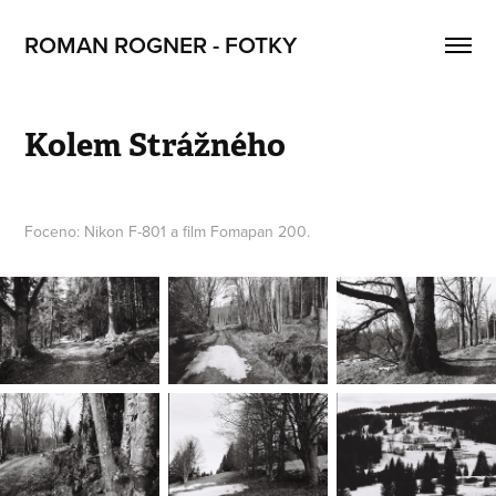
ROMAN ROGNER - FOTKY
Kolem Strážného
Foceno: Nikon F-801 a film Fomapan 200.